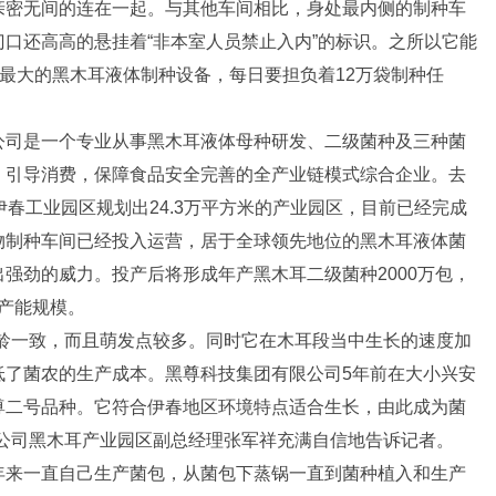
亲密无间的连在一起。与其他车间相比，身处最内侧的制种车
口还高高的悬挂着“非本室人员禁止入内”的标识。之所以它能
模最大的黑木耳液体制种设备，每日要担负着12万袋制种任
公司是一个专业从事黑木耳液体母种研发、二级菌种及三种菌
、引导消费，保障食品安全完善的全产业链模式综合企业。去
伊春工业园区规划出24.3万平方米的产业园区，目前已经完成
物制种车间已经投入运营，居于全球领先地位的黑木耳液体菌
强劲的威力。投产后将形成年产黑木耳二级菌种2000万包，
的产能规模。
菌龄一致，而且萌发点较多。同时它在木耳段当中生长的速度加
低了菌农的生产成本。黑尊科技集团有限公司5年前在大小兴安
尊二号品种。它符合伊春地区环境特点适合生长，由此成为菌
限公司黑木耳产业园区副总经理张军祥充满自信地告诉记者。
年来一直自己生产菌包，从菌包下蒸锅一直到菌种植入和生产