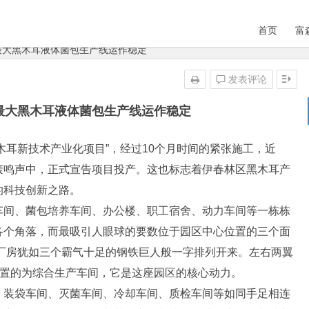
首页
富
最大黑木耳液体菌包生产线运作稳定
发表评论
最大黑木耳液体菌包生产线运作稳定
尊黑木耳新技术产业化项目”，经过10个月时间的紧张施工，近
轰鸣声中，正式宣告项目投产。这也标志着伊春林区黑木耳产
的科技创新之路。
车间、菌包培养车间、办公楼、职工宿舍、动力车间等一栋栋
各个角落，而最吸引人眼球的要数位于园区中心位置的三个面
座厂房犹如三个霸气十足的钢铁巨人般一字排列开来。左右两翼
位置的为综合生产车间，它是这座园区的核心动力。
、装袋车间、灭菌车间、冷却车间、质检车间等如同手足相连