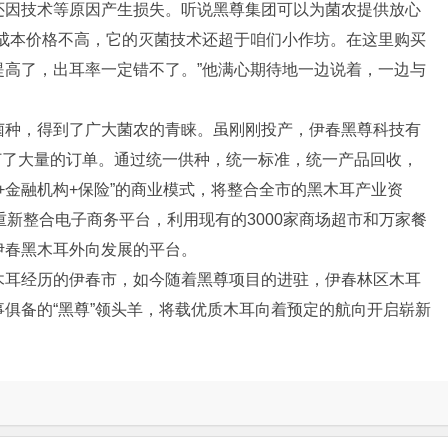
还因技术等原因产生损失。听说黑尊集团可以为菌农提供放心
买成本价格不高，它的灭菌技术还超于咱们小作坊。在这里购买
提高了，出耳率一定错不了。”他满心期待地一边说着，一边与
菌种，得到了广大菌农的青睐。虽刚刚投产，伊春黑尊科技有
签订了大量的订单。通过统一供种，统一标准，统一产品回收，
+金融机构+保险”的商业模式，将整合全市的黑木耳产业资
重新整合电子商务平台，利用现有的3000家商场超市和万家餐
伊春黑木耳外向发展的平台。
木耳经历的伊春市，如今随着黑尊项目的进驻，伊春林区木耳
俱备的“黑尊”领头羊，将载优质木耳向着预定的航向开启崭新