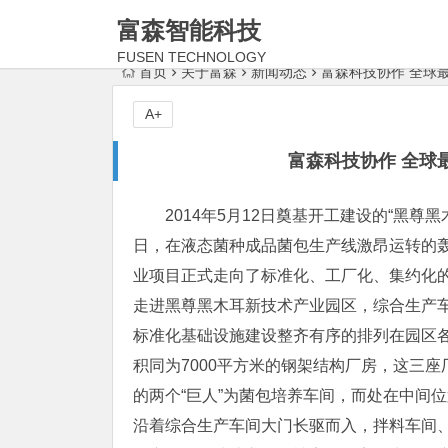
富森智能科技
FUSEN TECHNOLOGY
首页
关于富森
新闻动态
富森科技协作 全球
A+
富森科技协作 全球
2014年5月12日奠基开工建设的“黑
日，在液态菌种成品菌包生产线激昂运转的
业项目正式走向了标准化、工厂化、集约化
走进黑尊黑木耳新技术产业园区，综合生产
标准化基础设施建设整齐有序的排列在园区
积同为7000平方米的钢架结构厂房，这三
的两个“巨人”为菌包培养车间，而处在中间
沿着综合生产车间大门长驱而入，拌料车间