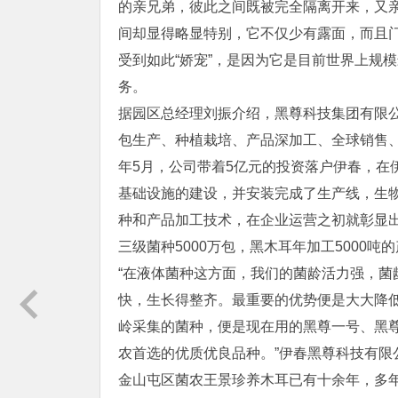
的亲兄弟，彼此之间既被完全隔离开来，又
间却显得略显特别，它不仅少有露面，而且门
受到如此“娇宠”，是因为它是目前世界上规
务。
据园区总经理刘振介绍，黑尊科技集团有限
包生产、种植栽培、产品深加工、全球销售
年5月，公司带着5亿元的投资落户伊春，在
基础设施的建设，并安装完成了生产线，生
种和产品加工技术，在企业运营之初就彰显出
三级菌种5000万包，黑木耳年加工5000吨
“在液体菌种这方面，我们的菌龄活力强，
快，生长得整齐。最重要的优势便是大大降
岭采集的菌种，便是现在用的黑尊一号、黑
农首选的优质优良品种。”伊春黑尊科技有
金山屯区菌农王景珍养木耳已有十余年，多